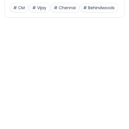
#
CM
#
Vijay
#
Chennai
#
Behindwoods