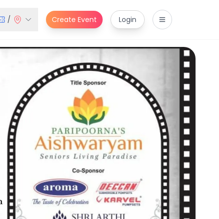
/
Create Event
Login