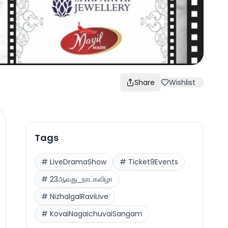
Share
Wishlist
Tags
#
LiveDramaShow
#
Ticket9Events
#
23ஆவது_நாடகவிழா
#
NizhalgalRaviLive
#
KovaiNagaichuvaiSangam